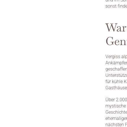
sonst finde
Waru
Genu
Vergiss al
Ankämpfen.
geschaffen
Unterstütz
für kühle 
Gasthäuser
Über 2.000
mystische 
Geschichte
ehemaligen
nächsten F