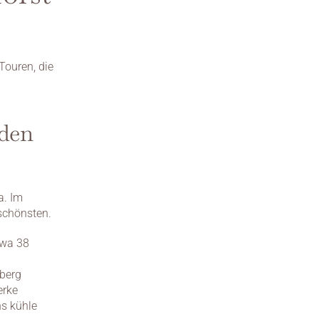
ouren, die 
den 
. Im 
 schönsten.
wa 38 
berg 
rke 
s kühle 