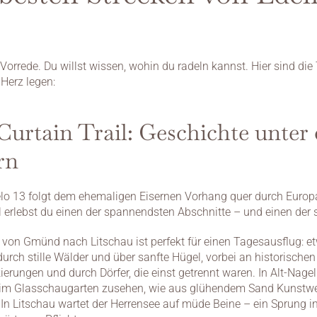
orrede. Du willst wissen, wohin du radeln kannst. Hier sind die T
 Herz legen:
Curtain Trail: Geschichte unter 
rn
lo 13 folgt dem ehemaligen Eisernen Vorhang quer durch Europa
l erlebst du einen der spannendsten Abschnitte – und einen der
 von Gmünd nach Litschau ist perfekt für einen Tagesausflug: et
urch stille Wälder und über sanfte Hügel, vorbei an historischen 
erungen und durch Dörfer, die einst getrennt waren. In Alt-Nagel
 im Glasschaugarten zusehen, wie aus glühendem Sand Kunstwe
 In Litschau wartet der Herrensee auf müde Beine – ein Sprung in