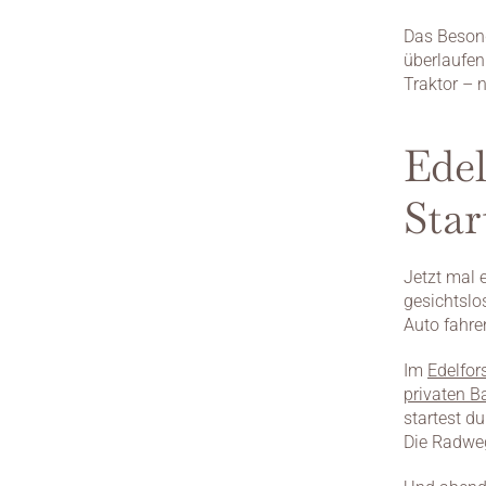
Das Besond
überlaufen.
Traktor – 
Edel
Sta
Jetzt mal 
gesichtslo
Auto fahr
Im 
Edelfor
privaten 
startest du
Die Radweg