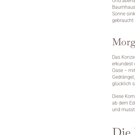
Und abends
Baumhaus-T
Sonne sinkt
gebraucht 
Morg
Das Konzep
erkundest d
Oase – mit
Gedrängel,
glücklich s
Diese Komb
ab dem Ede
und musst 
Die 