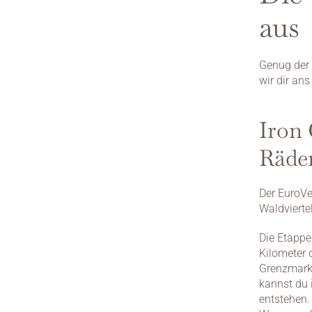
aus
Genug der V
wir dir ans
Iron 
Räde
Der EuroVe
Waldvierte
Die Etappe
Kilometer d
Grenzmarki
kannst du
entstehen.