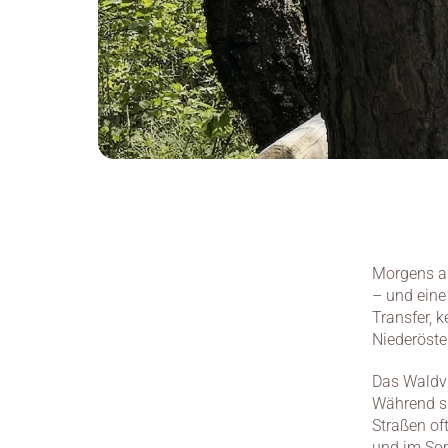
Morgens au
– und eine 
Transfer, k
Niederöste
Das Waldvi
Während si
Straßen oft
und im So