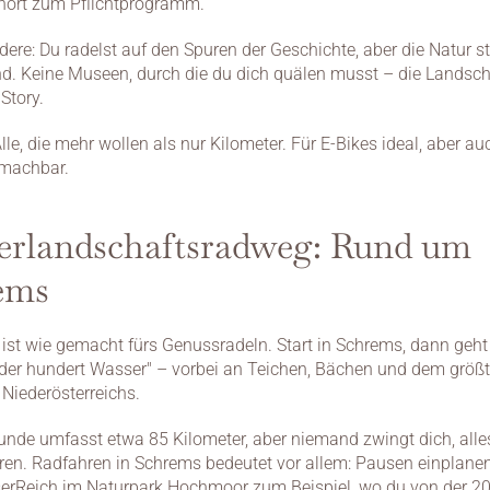
hört zum Pflichtprogramm.
ere: Du radelst auf den Spuren der Geschichte, aber die Natur st
d. Keine Museen, durch die du dich quälen musst – die Landscha
 Story.
Alle, die mehr wollen als nur Kilometer. Für E-Bikes ideal, aber au
 machbar.
erlandschaftsradweg: Rund um 
ems
 ist wie gemacht fürs Genussradeln. Start in Schrems, dann geht 
der hundert Wasser" – vorbei an Teichen, Bächen und dem größt
iederösterreichs.
Runde umfasst etwa 85 Kilometer, aber niemand zwingt dich, alle
ren. Radfahren in Schrems bedeutet vor allem: Pausen einplanen
rReich im Naturpark Hochmoor zum Beispiel, wo du von der 20