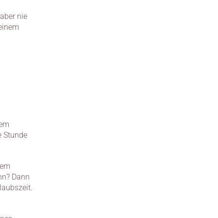
ber nie 
einem 
em 
 Stunde 
 ist das anders. Hier gilt: Vom Bett aufs Bike. Du wachst in deinem 
nn? Dann 
aubszeit. 