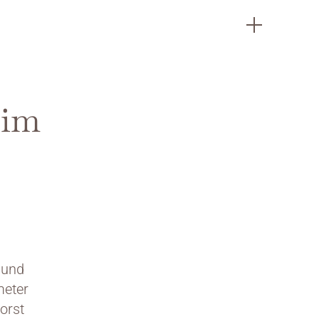
im 
und 
eter 
rst 