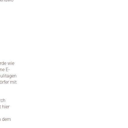
t
de wie 
ne E-
litagen 
rfer mit 
ch 
hier 
h dem 