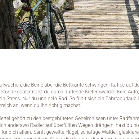
fwachen, die Beine über die Bettkante schwingen, Kaffee auf der
Stunde später rollst du durch duftende Kiefernwälder. Kein Auto, 
ein Stress. Nur du und dein Rad. So fühlt sich ein Fahrradurlaub i
rreich an, wenn du ihn richtig machst.
ertel gehört zu den bestgehüteten Geheimnissen unter Radfahrer
ch anderswo Radler auf überfüllten Wegen drängeln, hast du hier
 für dich allein. Sanft gewellte Hügel, schattige Wälder, glasklar
mmer jene angenehme Kühle, die du unter den Baumwipfeln nir