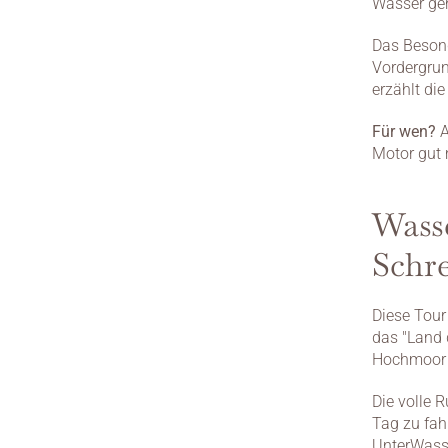
Wasser ge
Das Besond
Vordergrun
erzählt die
Für wen?
 
Motor gut
Wass
Schr
Diese Tour
das "Land 
Hochmoor N
Die volle 
Tag zu fah
UnterWasse