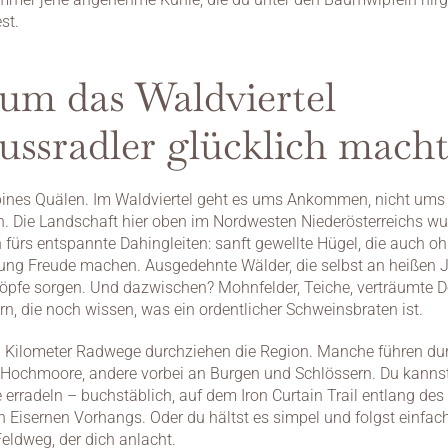
st.
m das Waldviertel 
ssradler glücklich mach
pines Quälen. Im Waldviertel geht es ums Ankommen, nicht ums 
 Die Landschaft hier oben im Nordwesten Niederösterreichs wur
 fürs entspannte Dahingleiten: sanft gewellte Hügel, die auch oh
ung Freude machen. Ausgedehnte Wälder, die selbst an heißen Ju
Köpfe sorgen. Und dazwischen? Mohnfelder, Teiche, verträumte Dö
n, die noch wissen, was ein ordentlicher Schweinsbraten ist.
 Kilometer Radwege durchziehen die Region. Manche führen dur
Hochmoore, andere vorbei an Burgen und Schlössern. Du kannst 
 erradeln – buchstäblich, auf dem Iron Curtain Trail entlang des 
 Eisernen Vorhangs. Oder du hältst es simpel und folgst einfac
eldweg, der dich anlacht.