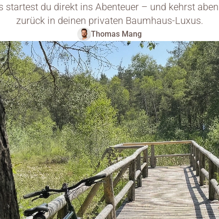
s startest du direkt ins Abenteuer – und kehrst aben
zurück in deinen privaten Baumhaus-Luxus.
Thomas Mang