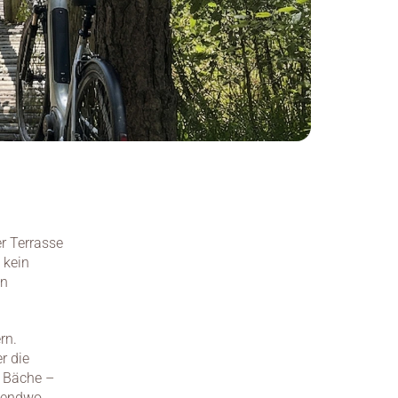
 Terrasse 
kein 
n 
n. 
 die 
e Bäche – 
gendwo 