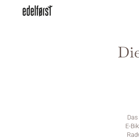
Die
Das 
E-Bik
Radw