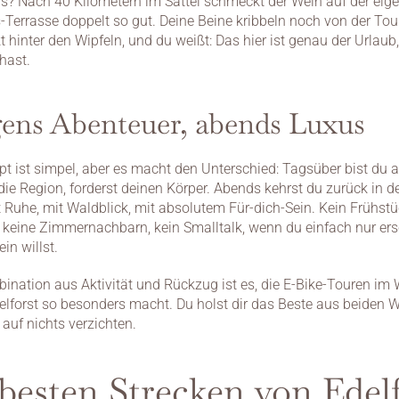
? Nach 40 Kilometern im Sattel schmeckt der Wein auf der eige
errasse doppelt so gut. Deine Beine kribbeln noch von der Tour,
 hinter den Wipfeln, und du weißt: Das hier ist genau der Urlaub,
hast.
ens Abenteuer, abends Luxus
t ist simpel, aber es macht den Unterschied: Tagsüber bist du akt
ie Region, forderst deinen Körper. Abends kehrst du zurück in de
 Ruhe, mit Waldblick, mit absolutem Für-dich-Sein. Kein Frühstü
 keine Zimmernachbarn, kein Smalltalk, wenn du einfach nur ers
ein willst.
ination aus Aktivität und Rückzug ist es, die E-Bike-Touren im W
lforst so besonders macht. Du holst dir das Beste aus beiden We
auf nichts verzichten.
besten Strecken von Edelf