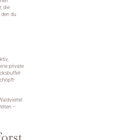
nen 
 die 
 den du 
iv, 
ine private 
cksbuffet-
chöpft-
aldviertel 
lten – 
orst 