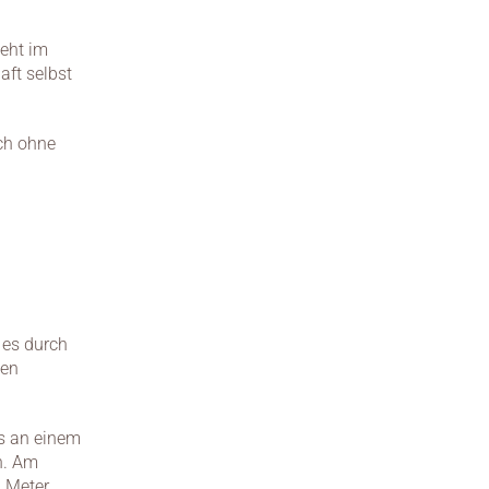
eht im 
ft selbst 
ch ohne 
es durch 
en 
s an einem 
. Am 
 Meter 