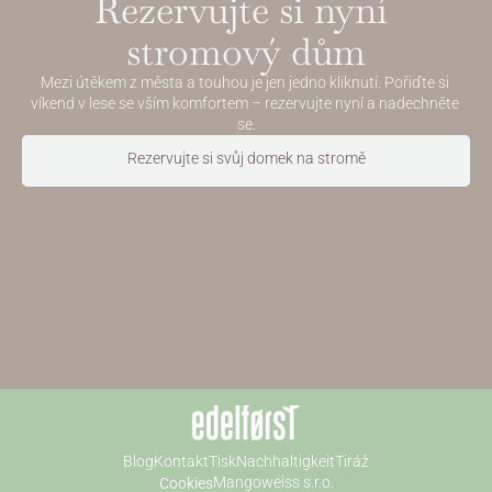
Rezervujte si nyní 
stromový dům
Mezi útěkem z města a touhou je jen jedno kliknutí. Pořiďte si 
víkend v lese se vším komfortem – rezervujte nyní a nadechněte 
se.
Rezervujte si svůj domek na stromě
Rezervovat nyní
Blog
Kontakt
Tisk
Nachhaltigkeit
Tiráž
Mangoweiss s.r.o.
Cookies