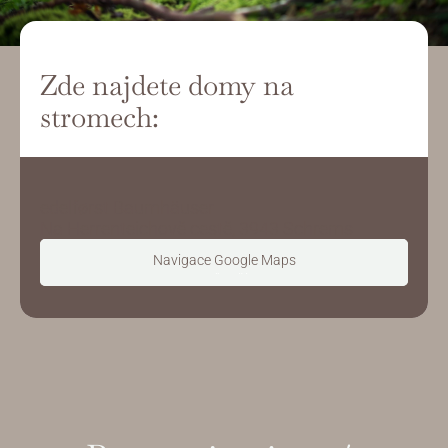
Zde najdete domy na 
stromech:
edelførst Baumhäuser
Na Herrenteichově cestě, 3943 Schrems
Navigace Google Maps
Teď začít