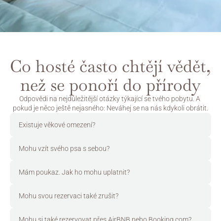
Co hosté často chtějí vědět, 
než se ponoří do přírody
Odpovědi na nejdůležitější otázky týkající se tvého pobytu. A 
pokud je něco ještě nejasného: Neváhej se na nás kdykoli obrátit.
Existuje věkové omezení?
Mohu vzít svého psa s sebou?
Mám poukaz. Jak ho mohu uplatnit?
Mohu svou rezervaci také zrušit?
Mohu si také rezervovat přes AirBNB nebo Booking.com?