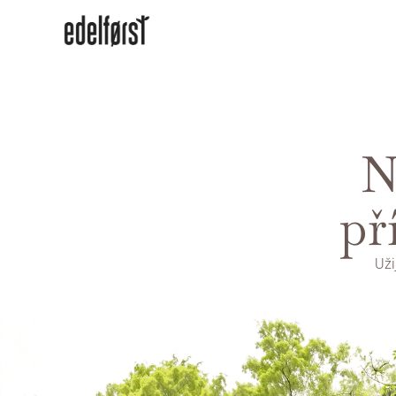
N
př
Uži