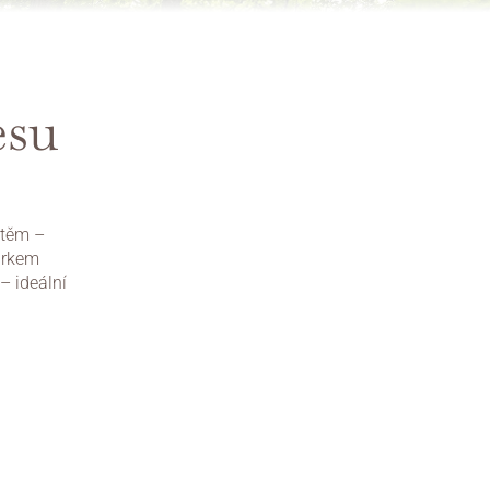
su 
těm – 
rkem 
– ideální 