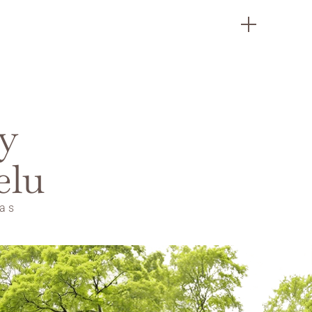
 
elu
 s 