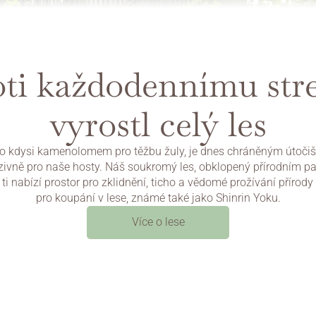
ti každodennímu stre
vyrostl celý les
o kdysi kamenolomem pro těžbu žuly, je dnes chráněným útočiš
zivně pro naše hosty. Náš soukromý les, obklopený přírodním pa
ti nabízí prostor pro zklidnění, ticho a vědomé prožívání přírody 
pro koupání v lese, známé také jako Shinrin Yoku.
Více o lese
Pojďte na lesní koupání