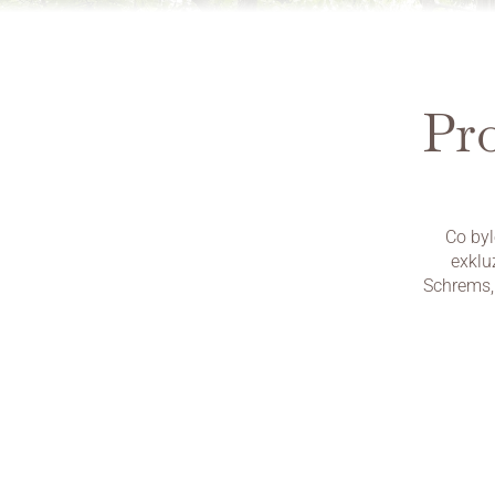
Pro
Co byl
exklu
Schrems, 