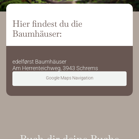
Hier findest du die 
Baumhäuser:
edelførst Baumhäuser
Am Herrenteichweg, 3943 Schrems
Google Maps Navigation
Jetzt starten