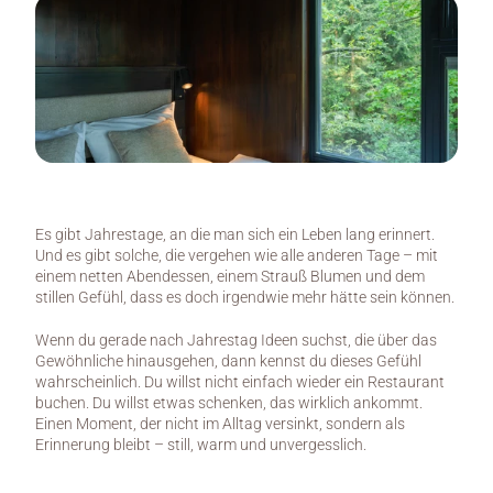
Es gibt Jahrestage, an die man sich ein Leben lang erinnert. 
Und es gibt solche, die vergehen wie alle anderen Tage – mit 
einem netten Abendessen, einem Strauß Blumen und dem 
stillen Gefühl, dass es doch irgendwie mehr hätte sein können.
Wenn du gerade nach Jahrestag Ideen suchst, die über das 
Gewöhnliche hinausgehen, dann kennst du dieses Gefühl 
wahrscheinlich. Du willst nicht einfach wieder ein Restaurant 
buchen. Du willst etwas schenken, das wirklich ankommt. 
Einen Moment, der nicht im Alltag versinkt, sondern als 
Erinnerung bleibt – still, warm und unvergesslich.