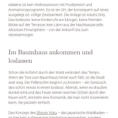
edelørst ist kein Wellnessresort mit Poolbereich und 
Animationsprogramm. Es ist ein Ort, der konsequent auf eines 
ausgelegt ist: völlige Zweisamkeit. Die Anlage ist Adults Only. 
Das bedeutet: keine Kinderrufe am Morgen, keine fremden 
Blicke auf der Terrasse, kein Lärm aus der Nachbarparzelle. 
Absolute Privatsphäre – von der Ankunft bis zum 
Abreisemorgen.
Im Baumhaus ankommen und 
loslassen
Schon die Anfahrt durch den Wald verändert das Tempo. 
Wenn die Türe zum Baumhaus hinter euch fällt, ist die Stadt 
weit weg. Der Pelletsofen beginnt zu knistern – ein Geräusch, 
das sofort etwas in einem loslässt. Abends, wenn es draußen 
dunkel wird und das Feuer seinen warmen Schein durch den 
Raum wirft, entsteht eine Romantik, die man nicht inszenieren 
kann. Sie passiert einfach.
Das Konzept des 
Shinrin Yoku
 – das japanische Waldbaden – 
ist hier kein aufgesetztes Marketingversprechen, sondern 