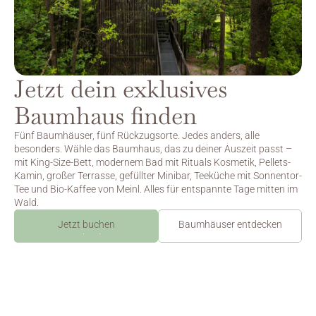
Jetzt dein exklusives 
Baumhaus finden
Fünf Baumhäuser, fünf Rückzugsorte. Jedes anders, alle 
besonders. Wähle das Baumhaus, das zu deiner Auszeit passt – 
mit King-Size-Bett, modernem Bad mit Rituals Kosmetik, Pellets-
Kamin, großer Terrasse, gefüllter Minibar, Teeküche mit Sonnentor-
Tee und Bio-Kaffee von Meinl. Alles für entspannte Tage mitten im 
Wald.
Jetzt buchen
Baumhäuser entdecken
Jetzt buchen
Finde dein Baumhaus