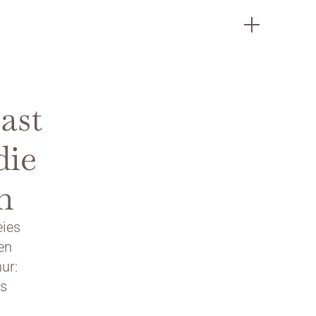
st 
ie 
n
ies 
n 
ur: 
s 