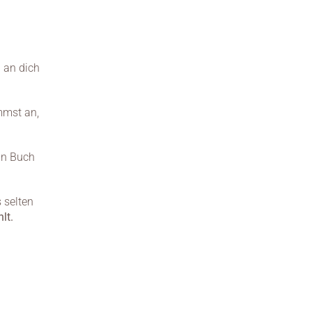
 an dich 
mst an, 
in Buch 
selten 
lt.