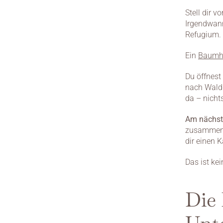
Stell dir v
Irgendwann
Refugium.
Ein 
Baumh
Du öffnest
nach Wald. 
da – nicht
Am nächst
zusammenge
dir einen 
Das ist kei
Die 