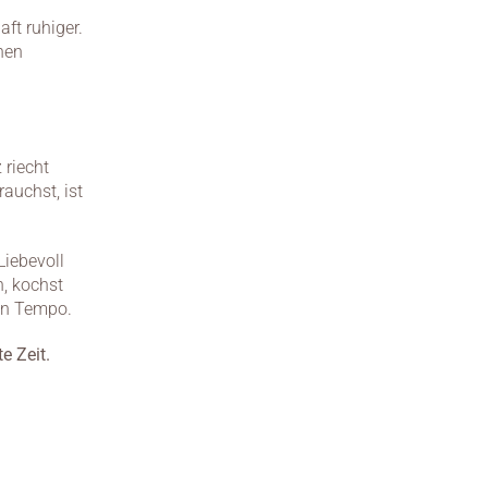
ft ruhiger. 
en 
riecht 
auchst, ist 
iebevoll 
, kochst 
ein Tempo.
e Zeit.