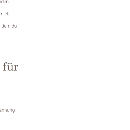
nden.
m elf.
n dem du 
für 
annung – 