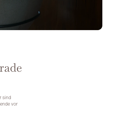
rade 
 sind 
ende vor 