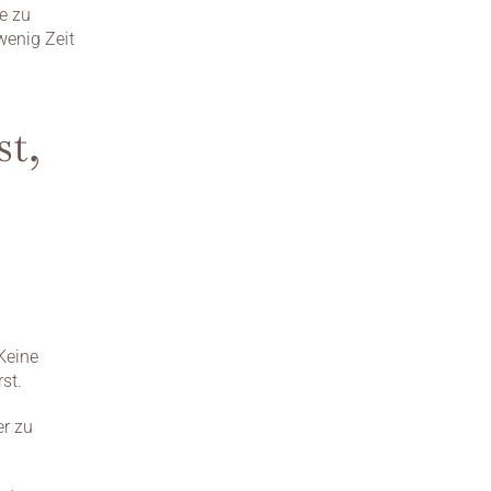
e zu 
enig Zeit 
t, 
eine 
st.
r zu 