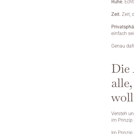
Ruhe.
 Echt
Zeit.
 Zeit,
Privatsphä
einfach se
Genau dafü
Die 
alle
wol
Versteh un
im Prinzip 
Im Prinzip.