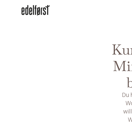
Kur
Mi
Du h
Wo
wil
W