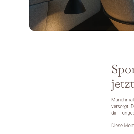
Spon
jetz
Manchmal f
versorgt. 
dir – ungep
Diese Mome