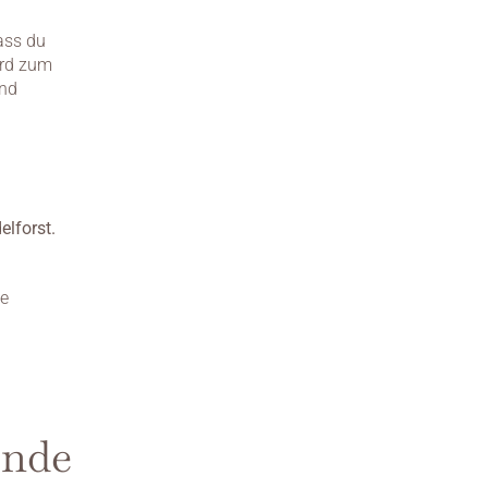
ass du 
ird zum 
nd 
 
lforst.
e 
ende