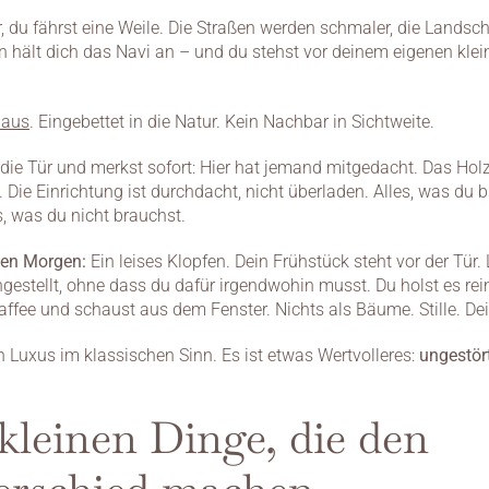
or, du fährst eine Weile. Die Straßen werden schmaler, die Landscha
 hält dich das Navi an – und du stehst vor deinem eigenen klein
aus
. Eingebettet in die Natur. Kein Nachbar in Sichtweite.
 die Tür und merkst sofort: Hier hat jemand mitgedacht. Das Holz 
Die Einrichtung ist durchdacht, nicht überladen. Alles, was du br
s, was du nicht brauchst.
en Morgen:
 Ein leises Klopfen. Dein Frühstück steht vor der Tür. L
stellt, ohne dass du dafür irgendwohin musst. Du holst es rein
Kaffee und schaust aus dem Fenster. Nichts als Bäume. Stille. D
n Luxus im klassischen Sinn. Es ist etwas Wertvolleres: 
ungestört
kleinen Dinge, die den 