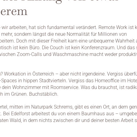
serem
e wir arbeiten, hat sich fundamental verändert. Remote Work ist k
ehr, sondern längst die neue Normalität für Millionen von 
eitern. Doch mit dieser Freiheit kam eine unbequeme Wahrheit an
tisch ist kein Büro. Die Couch ist kein Konferenzraum. Und das 
wischen Zoom-Calls und Waschmaschine macht weder produktiv
 Workation in Österreich – aber nicht irgendeine. Vergiss überfül
Spaces in hippen Stadtvierteln. Vergiss das Homeoffice im Hotel
e dein Wohnzimmer mit Roomservice. Was du brauchst, ist radikal
ch im Grünen. Buchstäblich.
rtel, mitten im Naturpark Schrems, gibt es einen Ort, an dem gen
t. Bei Edelforst arbeitest du von einem Baumhaus aus – umgebe
aten Wald, in dem nichts zwischen dir und deiner besten Arbeit s