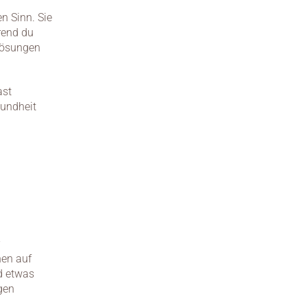
 Sinn. Sie 
rend du 
ösungen 
st 
undheit 
en auf 
 etwas 
gen 