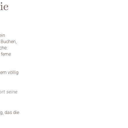
e 
in 
Buchen, 
he: 
ferne 
em völlig 
t seine 
g, das die 