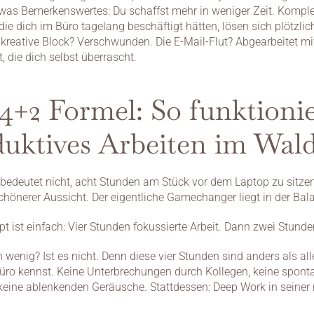
twas Bemerkenswertes: Du schaffst mehr in weniger Zeit. Komple
ie dich im Büro tagelang beschäftigt hätten, lösen sich plötzlich
 kreative Block? Verschwunden. Die E-Mail-Flut? Abgearbeitet mit
t, die dich selbst überrascht.
4+2 Formel: So funktionie
uktives Arbeiten im Wal
bedeutet nicht, acht Stunden am Stück vor dem Laptop zu sitzen
chönerer Aussicht. Der eigentliche Gamechanger liegt in der Bal
t ist einfach: Vier Stunden fokussierte Arbeit. Dann zwei Stund
 wenig? Ist es nicht. Denn diese vier Stunden sind anders als all
ro kennst. Keine Unterbrechungen durch Kollegen, keine sponta
keine ablenkenden Geräusche. Stattdessen: Deep Work in seiner r