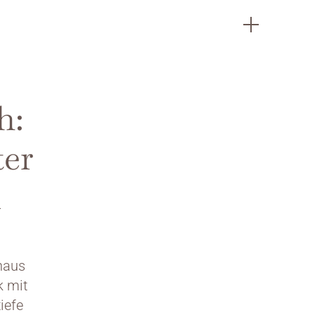
: 
er 
 
aus 
 mit 
efe 