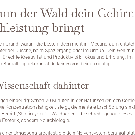
um der Wald dein Gehirn 
leistung bringt
nen Grund, warum die besten Ideen nicht im Meetingraum entsteh
ter der Dusche, beim Spaziergang oder im Urlaub. Dein Gehirn b
für echte Kreativität und Produktivität: Fokus und Erholung. Im 
n Büroalltag bekommst du keines von beiden richtig.
issenschaft dahinter
igen eindeutig: Schon 20 Minuten in der Natur senken den Cortiso
ie Konzentrationsfähigkeit steigt, die mentale Erschöpfung sinkt.
 Begriff „Shinrin-yoku" – Waldbaden – beschreibt genau dieses
e Esoterik, sondern Neurobiologie.
 einer Umgebung arbeitest, die dein Nervensystem beruhigt statt 