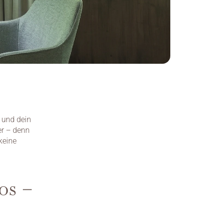
 und dein 
r – denn 
keine 
s – 