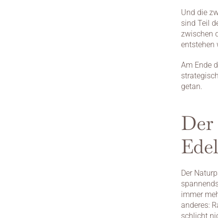
Und die zw
sind Teil 
zwischen d
entstehen 
Am Ende de
strategisch
getan.
Der
Edel
Der Naturpa
spannendst
immer mehr
anderes: Ra
schlicht ni