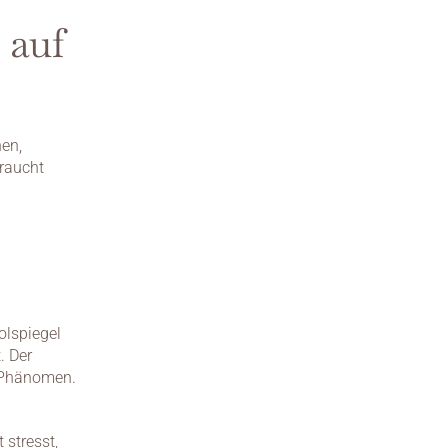
auf 
en, 
raucht 
lspiegel 
 Der 
 Phänomen. 
stresst, 