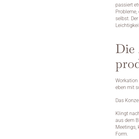
passiert e
Probleme, d
selbst. Der
Leichtigkei
Die 
prod
Workation 
eben mit s
Das Konzep
Klingt nach
aus dem Bü
Meetings, 
Form.