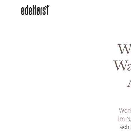
Wo
Wa
Work
im N
echt