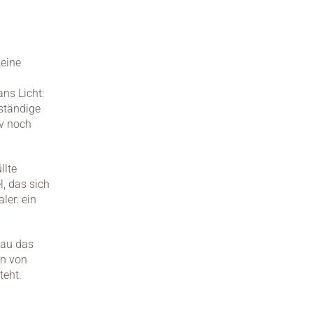
eine 
s Licht: 
ständige 
 noch 
lte 
, das sich 
er: ein 
au das 
n von 
teht.