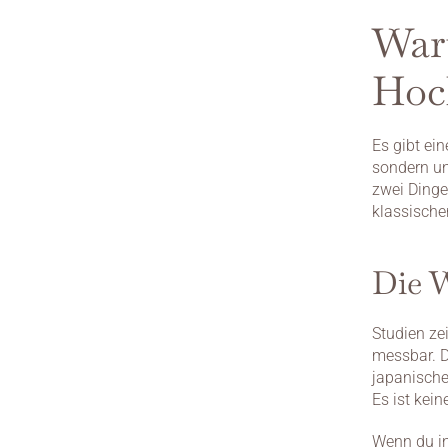
War
Hoch
Es gibt ei
sondern un
zwei Dinge 
klassische
Die W
Studien ze
messbar. D
japanische
Es ist kein
Wenn du in