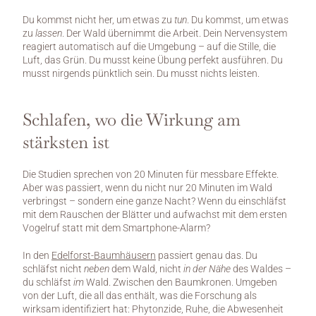
Du kommst nicht her, um etwas zu 
tun
. Du kommst, um etwas 
zu 
lassen
. Der Wald übernimmt die Arbeit. Dein Nervensystem 
reagiert automatisch auf die Umgebung – auf die Stille, die 
Luft, das Grün. Du musst keine Übung perfekt ausführen. Du 
musst nirgends pünktlich sein. Du musst nichts leisten.
Schlafen, wo die Wirkung am 
stärksten ist
Die Studien sprechen von 20 Minuten für messbare Effekte. 
Aber was passiert, wenn du nicht nur 20 Minuten im Wald 
verbringst – sondern eine ganze Nacht? Wenn du einschläfst 
mit dem Rauschen der Blätter und aufwachst mit dem ersten 
Vogelruf statt mit dem Smartphone-Alarm?
In den 
Edelforst-Baumhäusern
 passiert genau das. Du 
schläfst nicht 
neben
 dem Wald, nicht 
in der Nähe
 des Waldes – 
du schläfst 
im
 Wald. Zwischen den Baumkronen. Umgeben 
von der Luft, die all das enthält, was die Forschung als 
wirksam identifiziert hat: Phytonzide, Ruhe, die Abwesenheit 