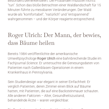
Besonders bemerkenswert: Die Probanden mussten nichts 
"tun". Schon das bloße Betrachten einer Waldlandschaft für 15 
Minuten führte zu messbaren Veränderungen. Der Wald 
wurde als "komfortabel", "natürlich" und "entspannend" 
wahrgenommen – und der Körper reagierte entsprechend.
Roger Ulrich: Der Mann, der bewies, 
dass Bäume heilen
Bereits 1984 veröffentlichte der amerikanische 
Umweltpsychologe 
Roger Ulrich
 eine bahnbrechende Studie im 
Fachjournal 
Science
. Er untersuchte die Genesungsdaten von 
Patienten nach Gallenblasen-Operationen in einem 
Krankenhaus in Pennsylvania.
Sein Studiendesign war elegant in seiner Einfachheit: Er 
verglich Patienten, deren Zimmer einen Blick auf Bäume 
hatten, mit Patienten, die auf eine Backsteinmauer schauten. 
Alle anderen Faktoren – Alter, Gesundheitszustand, 
behandelnde Ärzte – waren vergleichbar.