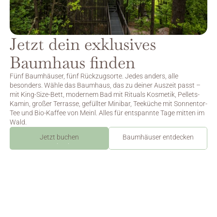
Jetzt dein exklusives 
Baumhaus finden
Fünf Baumhäuser, fünf Rückzugsorte. Jedes anders, alle 
besonders. Wähle das Baumhaus, das zu deiner Auszeit passt – 
mit King-Size-Bett, modernem Bad mit Rituals Kosmetik, Pellets-
Kamin, großer Terrasse, gefüllter Minibar, Teeküche mit Sonnentor-
Tee und Bio-Kaffee von Meinl. Alles für entspannte Tage mitten im 
Wald.
Jetzt buchen
Baumhäuser entdecken
Jetzt buchen
Finde dein Baumhaus