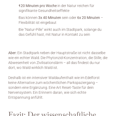
120 Minuten pro Woche
 in der Natur reichen für 
signifikante Gesundheitseffekte
Das können 
3x 40 Minuten
 sein oder 
6x 20 Minuten
 – 
Flexibilität ist eingebaut
Die "Natur-Pille" wirkt auch im Stadtpark, solange du 
das Gefühl hast, mit Natur in Kontakt zu sein
Aber:
 Ein Stadtpark neben der Hauptstraße ist nicht dasselbe 
wie ein echter Wald. Die Phytonzid-Konzentration, die Stille, die 
Abwesenheit von Zivilisationslärm – all das findest du nur 
dort, wo Wald wirklich Wald ist.
Deshalb ist ein intensiver Waldaufenthalt wie im Edelforst 
keine Alternative zum wöchentlichen Parkspaziergang – 
sondern eine Ergänzung. Eine Art Reset-Taste für dein 
Nervensystem. Ein Erinnern daran, wie sich echte 
Entspannung anfühlt.
Fazit: Der wissenschaftliche 