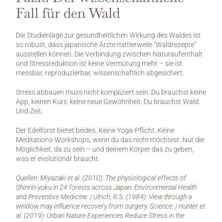
Fall für den Wald
Die Studienlage zur gesundheitlichen Wirkung des Waldes ist 
so robust, dass japanische Ärzte mittlerweile "Waldrezepte" 
ausstellen können. Die Verbindung zwischen Naturaufenthalt 
und Stressreduktion ist keine Vermutung mehr – sie ist 
messbar, reproduzierbar, wissenschaftlich abgesichert.
Stress abbauen muss nicht kompliziert sein. Du brauchst keine 
App, keinen Kurs, keine neue Gewohnheit. Du brauchst Wald. 
Und Zeit.
Der Edelforst bietet beides. Keine Yoga-Pflicht. Keine 
Meditations-Workshops, wenn du das nicht möchtest. Nur die 
Möglichkeit, da zu sein – und deinem Körper das zu geben, 
was er evolutionär braucht.
Quellen: Miyazaki et al. (2010): The physiological effects of 
Shinrin-yoku in 24 forests across Japan. Environmental Health 
and Preventive Medicine. | Ulrich, R.S. (1984): View through a 
window may influence recovery from surgery. Science. | Hunter et 
al. (2019): Urban Nature Experiences Reduce Stress in the 