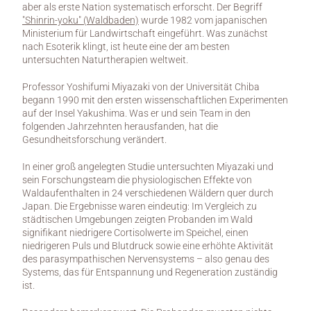
aber als erste Nation systematisch erforscht. Der Begriff 
"Shinrin-yoku" (Waldbaden)
 wurde 1982 vom japanischen 
Ministerium für Landwirtschaft eingeführt. Was zunächst 
nach Esoterik klingt, ist heute eine der am besten 
untersuchten Naturtherapien weltweit.
Professor Yoshifumi Miyazaki von der Universität Chiba 
begann 1990 mit den ersten wissenschaftlichen Experimenten 
auf der Insel Yakushima. Was er und sein Team in den 
folgenden Jahrzehnten herausfanden, hat die 
Gesundheitsforschung verändert.
In einer groß angelegten Studie untersuchten Miyazaki und 
sein Forschungsteam die physiologischen Effekte von 
Waldaufenthalten in 24 verschiedenen Wäldern quer durch 
Japan. Die Ergebnisse waren eindeutig: Im Vergleich zu 
städtischen Umgebungen zeigten Probanden im Wald 
signifikant niedrigere Cortisolwerte im Speichel, einen 
niedrigeren Puls und Blutdruck sowie eine erhöhte Aktivität 
des parasympathischen Nervensystems – also genau des 
Systems, das für Entspannung und Regeneration zuständig 
ist.