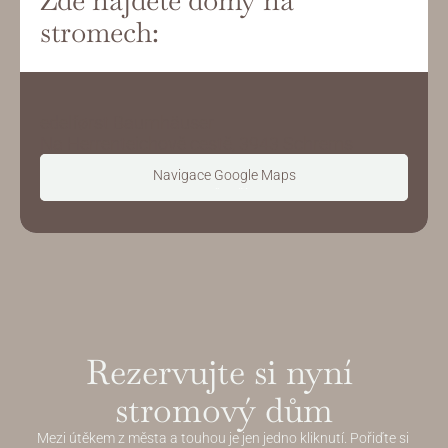
Zde najdete domy na 
stromech:
edelførst Baumhäuser
Na Herrenteichově cestě, 3943 Schrems
Navigace Google Maps
Teď začít
Rezervujte si nyní 
stromový dům
Mezi útěkem z města a touhou je jen jedno kliknutí. Pořiďte si 