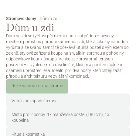
Stromové domy
Dům u zdi
Dům u zdi
Dům na zdi se tyčí asi pět metrů nad lesní půdou – nesený 
mechem porostlou přírodní kamennou zdí, která jako by náhodou 
vyrůstala ze svahu. Uvnitř tě očekává útulná postel s výhledem do 
zeleně, stylově zařízená koupelna s walk-in sprchou a pohodlný 
odpočinkový kout k ústupu. Venku zve prostorná terasa k 
posezení – s výhledem na rašeliniště, klidem a pocitem úplného 
osamění uprostřed lesa. Ideální pro dva hosty, kteří chtějí zažít 
přírodu a architekturu ve zvláštní kombinaci.
Rezervace domu na stromě
Rezervovat nyní
Velká jihozápadní terasa
Místo pro 2 osoby: 1x manželská postel (180 cm), 1x 
koupelna
Rituals kosmetika