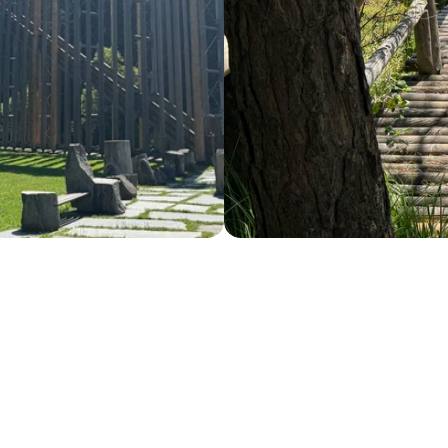
ahno
lázně
&
termáln
lázně