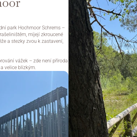
oor 
odní park Hochmoor Schrems – 
rašeliništěm, míjejí zkroucené 
ěže a stezky zvou k zastavení, 
orování vážek – zde není příroda 
a velice blízkým.