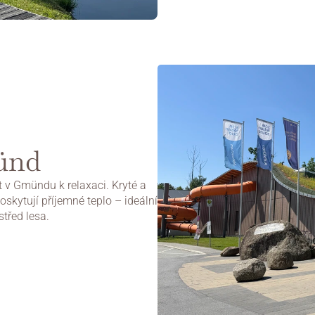
ünd
v Gmündu k relaxaci. Kryté a 
skytují příjemné teplo – ideální 
třed lesa.