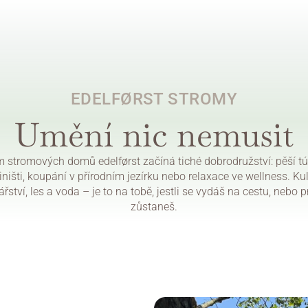
EDELFØRST STROMY
Umění nic nemusit
 stromových domů edelførst začíná tiché dobrodružství: pěší túr
iništi, koupání v přírodním jezírku nebo relaxace ve wellness. Kult
ářství, les a voda – je to na tobě, jestli se vydáš na cestu, nebo pr
zůstaneš.