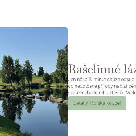
Rašelinné l
Jen několik minut chůze odsud s
do nedotčené přírody nabízí bě
skutečného letního klasika Waldv
Detaily Mořská koupel
Na web