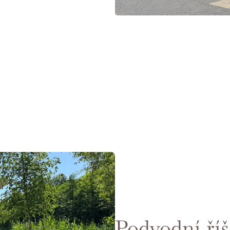
Kultura
&
Výlety
Podvodní ří