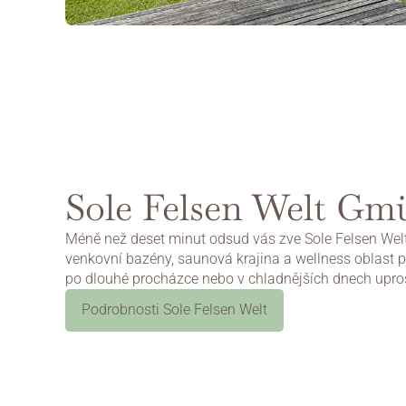
Sole Felsen Welt Gm
Méně než deset minut odsud vás zve Sole Felsen Welt 
venkovní bazény, saunová krajina a wellness oblast po
po dlouhé procházce nebo v chladnějších dnech upros
Podrobnosti Sole Felsen Welt
Na web