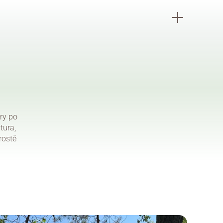
y po 
ura, 
ostě 