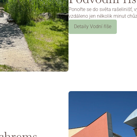
Ponořte se do světa rašelinišť, v
vzdáleno jen několik minut chůz
Detaily Vodní říše
Na web
chrems