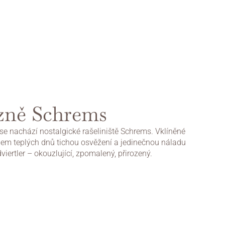
ázně Schrems
e nachází nostalgické rašeliniště Schrems. Vklíněné 
hem teplých dnů tichou osvěžení a jedinečnou náladu 
iertler – okouzlující, zpomalený, přirozený.