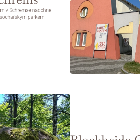
um v Schremse nadchne 
m sochařským parkem.
Blockheide